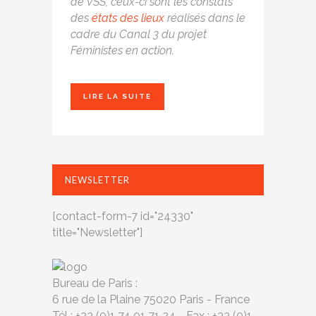
de VSS, ceux-ci sont les constats
des
états des lieux
réalisés dans le
cadre du Canal 3 du projet
Féministes en action.
LIRE LA SUITE
NEWSLETTER
[contact-form-7 id="24330"
title="Newsletter"]
Bureau de Paris :
6 rue de la Plaine 75020 Paris - France
Tél : +33 (0)1 74 01 71 24 - Fax : +33 (0)1