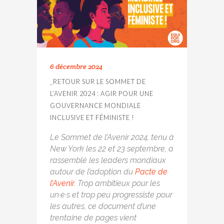
6 décembre 2024
_RETOUR SUR LE SOMMET DE
L’AVENIR 2024 : AGIR POUR UNE
GOUVERNANCE MONDIALE
INCLUSIVE ET FÉMINISTE !
Le Sommet de l’Avenir 2024, tenu à
New York les 22 et 23 septembre, a
rassemblé les leaders mondiaux
autour de l’adoption du
Pacte de
l’Avenir
. Trop ambitieux pour les
un·e·s et trop peu progressiste pour
les autres, ce document d’une
trentaine de pages vient