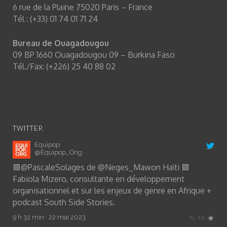
6 rue de la Plaine 75020 Paris – France
Tél : (+33) 01 74 01 71 24
Bureau de Ouagadougou
09 BP 1660 Ouagadougou 09 – Burkina Faso
Tél./Fax: (+226) 25 40 88 02
TWITTER
Equipop
@Equipop_Ong
🟩
@PascaleSolages
de
@Neges_Mawon
Haïti 🟩
Fabiola Mizero, consultante en développement
organisationnel et sur les enjeux de genre en Afrique +
podcast South Side Stories.
9 h 32 min · 22 mai 2023