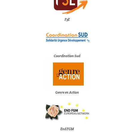
F3E
Coordination Sud
Genre en Action
End FGM