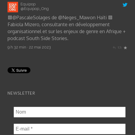
Equipop
@Equipop_Ong
🟩
@PascaleSolages
de
@Neges_Mawon
Haïti 🟩
Fabiola Mizero, consultante en développement
organisationnel et sur les enjeux de genre en Afrique +
podcast South Side Stories.
9 h 32 min · 22 mai 2023
NEWSLETTER