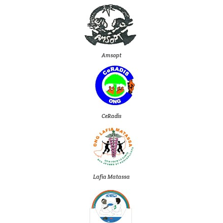
Amsopt
CeRadis
Lafia Matassa