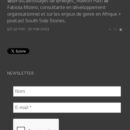
🟩
@PascaleSolages
de
@Neges_Mawon
Haïti 🟩
Fabiola Mizero, consultante en développement
organisationnel et sur les enjeux de genre en Afrique +
podcast South Side Stories.
9 h 32 min · 22 mai 2023
NEWSLETTER