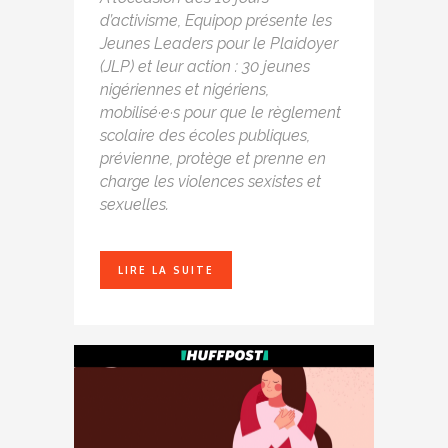
d’activisme, Equipop présente les
Jeunes Leaders pour le Plaidoyer
(JLP) et leur action : 30 jeunes
nigériennes et nigériens,
mobilisé·e·s pour que le règlement
scolaire des écoles publiques,
prévienne, protège et prenne en
charge les violences sexistes et
sexuelles.
LIRE LA SUITE