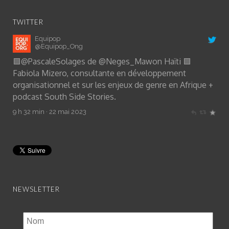
TWITTER
Equipop
@Equipop_Ong
🟩
@PascaleSolages
de
@Neges_Mawon
Haïti 🟩
Fabiola Mizero, consultante en développement
organisationnel et sur les enjeux de genre en Afrique +
podcast South Side Stories.
9 h 32 min · 22 mai 2023
NEWSLETTER