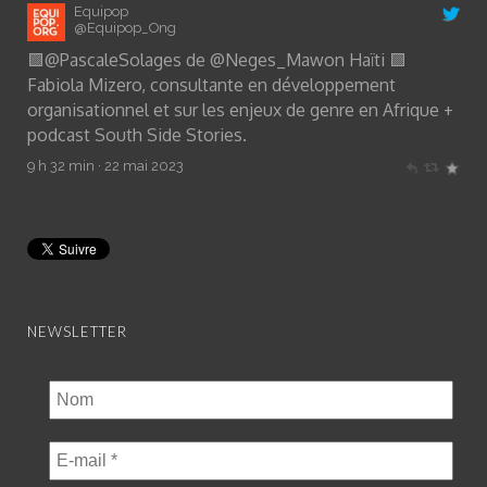
Equipop
@Equipop_Ong
🟩
@PascaleSolages
de
@Neges_Mawon
Haïti 🟩
Fabiola Mizero, consultante en développement
organisationnel et sur les enjeux de genre en Afrique +
podcast South Side Stories.
9 h 32 min · 22 mai 2023
NEWSLETTER