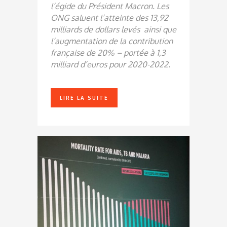
l’égide du Président Macron. Les
ONG saluent l’atteinte des 13,92
milliards de dollars levés
ainsi que
l’augmentation de la contribution
française de 20% – portée à 1,3
milliard d’euros pour 2020-2022.
LIRE LA SUITE