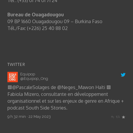
Tél : (+33) 01 74 01 71 24
Bureau de Ouagadougou
09 BP 1660 Ouagadougou 09 – Burkina Faso
Tél./Fax: (+226) 25 40 88 02
TWITTER
Equipop
@Equipop_Ong
🟩
@PascaleSolages
de
@Neges_Mawon
Haïti 🟩
Fabiola Mizero, consultante en développement
organisationnel et sur les enjeux de genre en Afrique +
podcast South Side Stories.
9 h 32 min · 22 May 2023