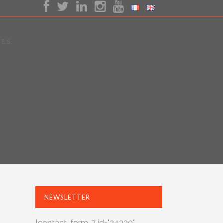
CES
NEWSLETTER
[contact-form-7 id="24330"