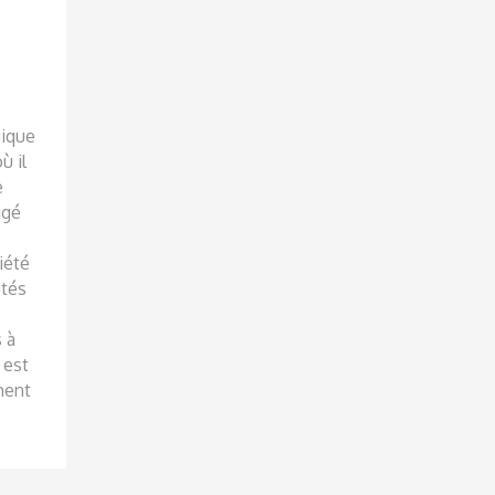
gique
ù il
e
igé
iété
utés
s à
 est
ment