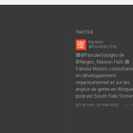
TWITTER
Equipop
@Equipop_Ong
🟩
@PascaleSolages
de
@Neges_Mawon
Haïti 🟩
Fabiola Mizero, consultant
en développement
organisationnel et sur les
enjeux de genre en Afrique
podcast South Side Storie
9 h 32 min · 22 mai 2023