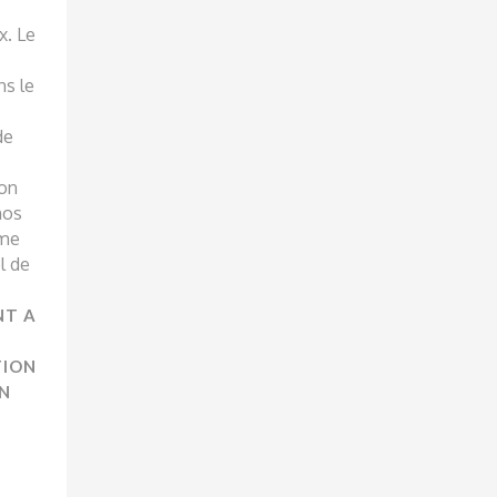
x. Le
ns le
de
ion
nos
mme
l de
NT A
TION
EN