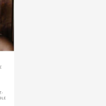
É
Z-
BLE