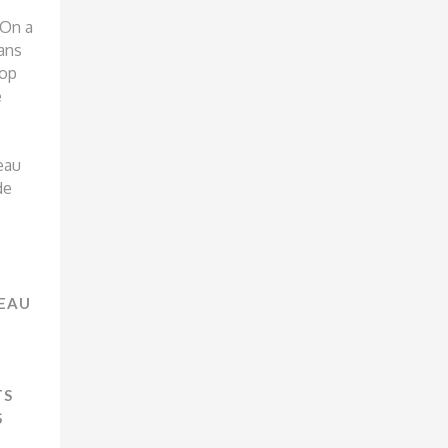
 On a
dans
pop
e
eau
de
REAU
TS
S