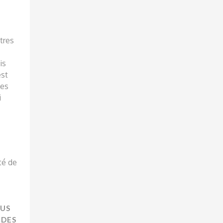
tres
is
est
ées
i
ité de
OUS
 DES